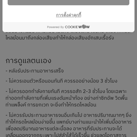
มีทั้งน้ำย่อยและกรดในกระเพาะไหลย้อนขึ้นไปตามหลอดอาหาร
ทำให้เกิดความรู้สึกแสบร้อนบริเวณลิ้นปี่ขึ้นมาที่หน้าอกและลำ
การตั้งค่าคุกกี้
คอ
เรอและมีน้ำรสเปรี้ยวหรือขมขึ้นมาในปาก คนที่มีการขย้อน
น้ำและอาหารขั้นรุนแรง อาจสำลักเข้าปอดจนเกิดปอดอักเสบได้
ส่วนบางคนมีอาการหอบ ไอแห้ง เสียงแหบ เจ็บคอ เกิดจากกรด
ไหลย้อนมาถึงกล่องเสียงทำให้กล่องเสียงอักเสบเรื้อรัง
การดูแลตนเอง
- หลังรับประทานอาหารเสร็จ
- ไม่ควรเอนตัวหรือนอนทันที ควรรออย่างน้อย 3 ชั่วโมง
- ไม่ควรออกกำลังกายทันที ควรรอสัก 2-3 ชั่วโมง โดยเฉพาะ
ท่าออกกำลังกายที่เพิ่มแรงดันหน้าท้อง อย่างท่าซิทอัพ วิดพื้น
ท่าแพล็งค์ การยกเวท จะยิ่งทำให้กรดไหลย้อน
- ไม่ควรรับประทานอาหารจนอิ่มเกินไป อาหารปริมาณมากๆ ยิ่ง
ทำให้กรดไหลย้อนง่ายขึ้น แพทย์บางท่านแนะนำให้เพิ่มมื้ออาหาร
เพื่อลดปริมาณอาหารแต่ละมื้อลง อาหารที่รับประทานจะได้
เคลื่อนออกจากกระเพาะไปสู่ลำไส้ได้เร็วขึ้น ช่วยลดโอกาสการ