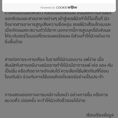
การสูบบุหรี่ทำให้ผิวเกิดริ้วรอยได้ง่าย เนื่องจากการสูบบุหรี่
ทำให้หลอดเลือดหดตัว หลอดเลือดแคบลง ส่งผลให้การลำเลียง
ออกซิเจนและสารอาหารต่างๆ เข้าสู่เซลล์ผิวทำได้ไม่เต็มที่ ผิว
จึงขาดสารอาหารสูญเสียความยืดหยุ่น เซลล์ผิวเสื่อมโทรมและ
เมื่อเกิดแผลจะสมานตัวได้ยาก นอกจากนี้การสูบบุหรี่ยังส่งผล
ให้ระดับฮอร์โมนเอสโตรเจนลดน้อยลง มีส่วนทำให้ผิวแห้งมาก
ยิ่งขึ้นด้วย
สารก่อการระคายเคือง ในรายที่มีผิวบอบบาง แพ้ง่าย เมื่อ
สัมผัสกับสารเคมีบางชนิดอาจทำให้ผิวมีอาการแพ้ เห่อ แดง คัน
เป็นผื่น หรือเกิดอาการอักเสบได้ ควรเลือกใช้ผลิตภัณฑ์ที่อ่อน
โยนกับผิว ร่วมกับการใช้มอยส์เจอไรเซอร์อย่างเป็นประจำ
การแสดงออกทางอารมณ์ทางใบหน้า อย่างการยิ้ม หรือการ
ขมวดคิ้ว บ่อยครั้ง จะทำให้ผิวเกิดริ้วรอยได้ง่าย
เรียบเรียงข้อมูล