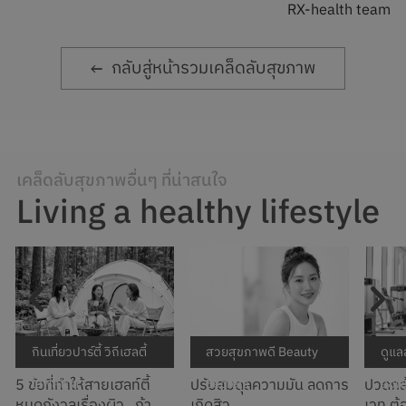
RX-health team
กลับสู่หน้ารวมเคล็ดลับสุขภาพ
เคล็ดลับสุขภาพอื่นๆ ที่น่าสนใจ
Living a healthy lifestyle
กินเที่ยวปาร์ตี้ วิถีเฮลตี้
สวยสุขภาพดี Beauty
ดูแล
5 ข้อที่ทำให้สายเฮลท์ตี้
ปรับสมดุลความมัน ลดการ
ปวดกล้
ไลฟ์สไตล์
Secrets
ออฟ
หมดกังวลเรื่องผิว...ถ้า
เกิดสิว
เวท ต้